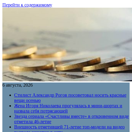
Перейти к содержимому
6 августа, 2026
Стилист Александр Рогов посоветовал носить красные
вещи осенью
Жена Игоря Николаева прогулялась в мини-шортах и
назвала себя потрясающей
Звезда сериала «Счастливы вместе» в откровенном виде
отметила 46-летие
Внешность отметившей 71-летие топ-модели на видео