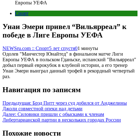
Европы УЕФА
Спорт
Унаи Эмери привел “Вильярреал” к
победе в Лиге Европы УЕФА
NEWSru.com :: Спорт
5 лет спустя
0
1 минуты
Одолев "Манчестер Юнайтед" в финальном матче Лиги
Европы УЕФА в польском Гданьске, испанский "Вильярреал"
добыл первый еврокубок в клубной истории, а его тренер
Унаи Эмери выиграл данный трофей в рекордный четвертый
раз.
Навигация по записям
Предыдущая:
Брэд Питт через суд добился от Анджелины
Джоли совместной опеки над детьми
Далее:
Силовики пришли с обысками к членам
Либертарианской партии в нескольких городах России
Похожие новости