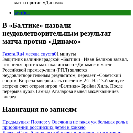
матча против «Динамо»
Футбол
В «Балтике» назвали
неудовлетворительным результат
матча против «Динамо»
Газета.Ru
4 месяца спустя
0
1 минуты
Защитник калининградской «Балтики» Иван Беликов заявил,
что ничья против махачкалинского «Динамо» в матче
Российской премьер-лиги (РПЛ) является
неудовлетворительным результатом, передает «Советский
спорт». Встреча завершилась со счетом 2:2. На 13-й минуте
встречи счет открыл игрок «Балтики» Брайан Хиль. После
перерыва дубль Гамида Агаларова вывел махачкалинцев
вперед.
Навигация по записям
Предыдущая:
Познер: у Овечкина не такая уж большая роль в
приобщении российских детей к хоккею
Далее:
«Самый уникальный игрок в истории, с ним точно