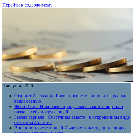
Перейти к содержимому
9 августа, 2026
Стилист Александр Рогов посоветовал носить красные
вещи осенью
Жена Игоря Николаева прогулялась в мини-шортах и
назвала себя потрясающей
Звезда сериала «Счастливы вместе» в откровенном виде
отметила 46-летие
Внешность отметившей 71-летие топ-модели на видео