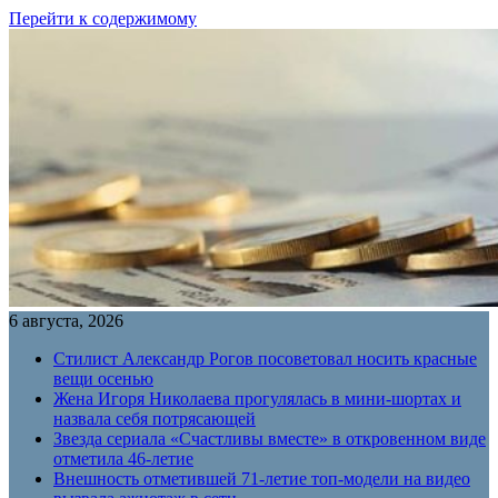
Перейти к содержимому
6 августа, 2026
Стилист Александр Рогов посоветовал носить красные
вещи осенью
Жена Игоря Николаева прогулялась в мини-шортах и
назвала себя потрясающей
Звезда сериала «Счастливы вместе» в откровенном виде
отметила 46-летие
Внешность отметившей 71-летие топ-модели на видео