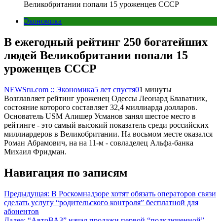
Великобритании попали 15 уроженцев СССР
Экономика
В ежегодный рейтинг 250 богатейших
людей Великобритании попали 15
уроженцев СССР
NEWSru.com :: Экономика
5 лет спустя
0
1 минуты
Возглавляет рейтинг уроженец Одессы Леонард Блаватник,
состояние которого составляет 32,4 миллиарда долларов.
Основатель USM Алишер Усманов занял шестое место в
рейтинге - это самый высокий показатель среди российских
миллиардеров в Великобритании. На восьмом месте оказался
Роман Абрамович, на на 11-м - совладелец Альфа-банка
Михаил Фридман.
Навигация по записям
Предыдущая:
В Роскомнадзоре хотят обязать операторов связи
сделать услугу “родительского контроля” бесплатной для
абонентов
Далее:
“АвтоВАЗ” начал продажи первой “подключенной”