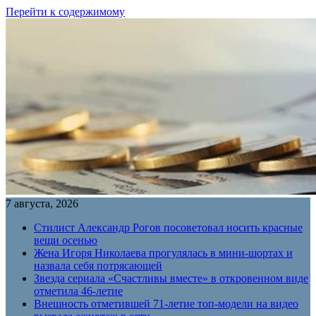
Перейти к содержимому
7 августа, 2026
Стилист Александр Рогов посоветовал носить красные
вещи осенью
Жена Игоря Николаева прогулялась в мини-шортах и
назвала себя потрясающей
Звезда сериала «Счастливы вместе» в откровенном виде
отметила 46-летие
Внешность отметившей 71-летие топ-модели на видео