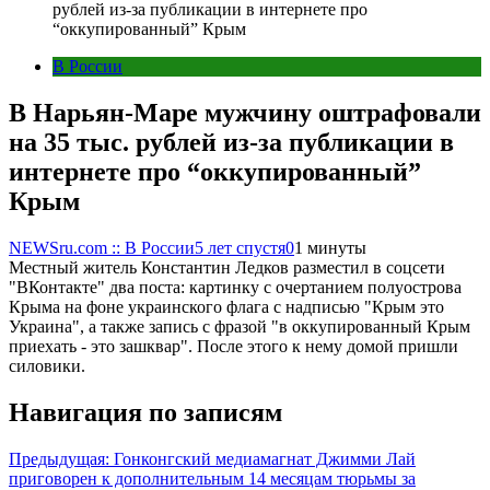
рублей из-за публикации в интернете про
“оккупированный” Крым
В России
В Нарьян-Маре мужчину оштрафовали
на 35 тыс. рублей из-за публикации в
интернете про “оккупированный”
Крым
NEWSru.com :: В России
5 лет спустя
0
1 минуты
Местный житель Константин Ледков разместил в соцсети
"ВКонтакте" два поста: картинку с очертанием полуострова
Крыма на фоне украинского флага с надписью "Крым это
Украина", а также запись с фразой "в оккупированный Крым
приехать - это зашквар". После этого к нему домой пришли
силовики.
Навигация по записям
Предыдущая:
Гонконгский медиамагнат Джимми Лай
приговорен к дополнительным 14 месяцам тюрьмы за