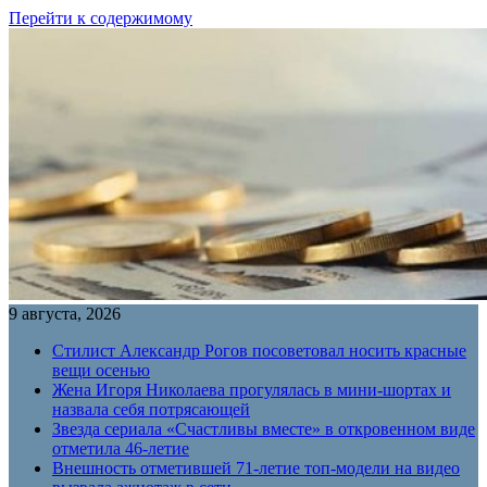
Перейти к содержимому
9 августа, 2026
Стилист Александр Рогов посоветовал носить красные
вещи осенью
Жена Игоря Николаева прогулялась в мини-шортах и
назвала себя потрясающей
Звезда сериала «Счастливы вместе» в откровенном виде
отметила 46-летие
Внешность отметившей 71-летие топ-модели на видео