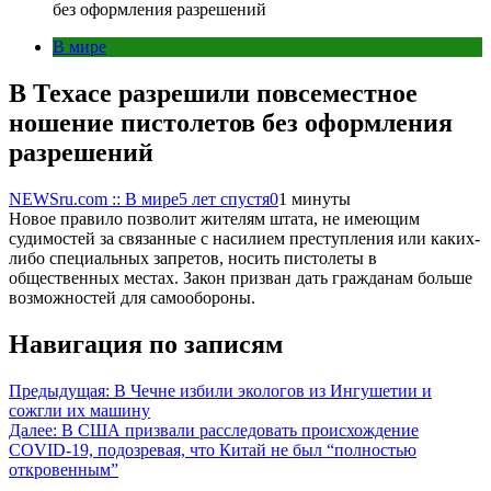
без оформления разрешений
В мире
В Техасе разрешили повсеместное
ношение пистолетов без оформления
разрешений
NEWSru.com :: В мире
5 лет спустя
0
1 минуты
Новое правило позволит жителям штата, не имеющим
судимостей за связанные с насилием преступления или каких-
либо специальных запретов, носить пистолеты в
общественных местах. Закон призван дать гражданам больше
возможностей для самообороны.
Навигация по записям
Предыдущая:
В Чечне избили экологов из Ингушетии и
сожгли их машину
Далее:
В США призвали расследовать происхождение
COVID-19, подозревая, что Китай не был “полностью
откровенным”