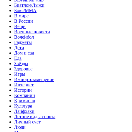
Биатлон/Лыжи
Бокс/MMA
В мире
В России
Вещи
Военные новости
Волейбол
Гаджеты
Дети
Дом и сад
Еда
Звёзды
Здоровье
Игры
Импортозамещение
Интернет
Истории
Компании
Криминал
Культура
Лайфхаки
Летние виды спорта
Личный счет
Люди