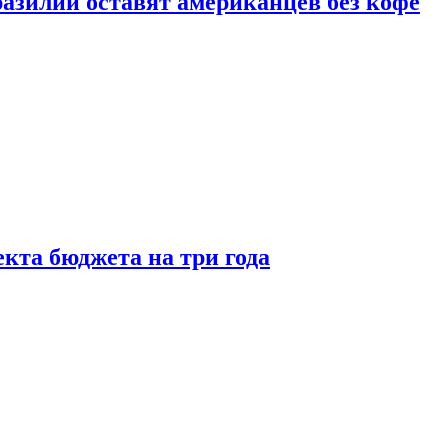
зилии оставят американцев без кофе
кта бюджета на три года