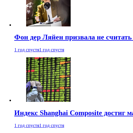
Фон дер Ляйен призвала не считат
1 год спустя
1 год спустя
Индекс Shanghai Composite достиг м
1 год спустя
1 год спустя