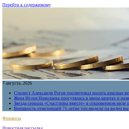
Перейти к содержимому
7 августа, 2026
Стилист Александр Рогов посоветовал носить красные в
Жена Игоря Николаева прогулялась в мини-шортах и наз
Звезда сериала «Счастливы вместе» в откровенном виде 
Внешность отметившей 71-летие топ-модели на видео вы
Финансы
Новостная рассылка