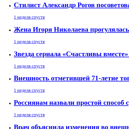
Стилист Александр Рогов посоветов
1 неделя спустя
Жена Игоря Николаева прогулялась
1 неделя спустя
Звезда сериала «Счастливы вместе»
1 неделя спустя
Внешность отметившей 71-летие топ
1 неделя спустя
Россиянам назвали простой способ с
1 неделя спустя
Врач объяснила изменения во внешн