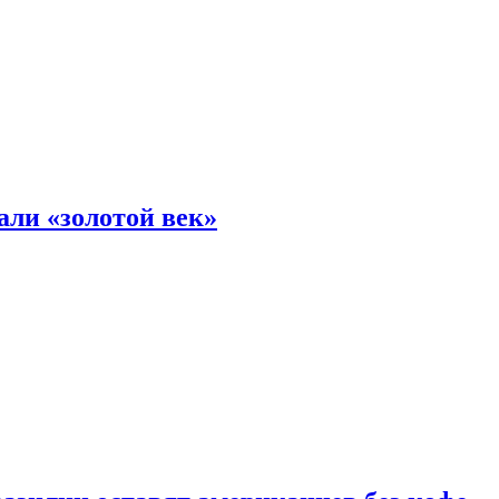
али «золотой век»