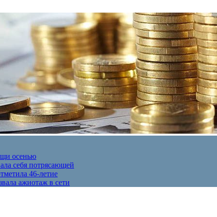
ещи осенью
вала себя потрясающей
отметила 46-летие
звала ажиотаж в сети