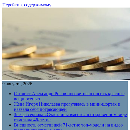
Перейти к содержимому
9 августа, 2026
Стилист Александр Рогов посоветовал носить красные
вещи осенью
Жена Игоря Николаева прогулялась в мини-шортах и
назвала себя потрясающей
Звезда сериала «Счастливы вместе» в откровенном виде
отметила 46-летие
Внешность отметившей 71-летие топ-модели на видео