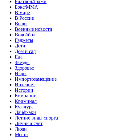
Биатлон/Лыжи
Бокс/MMA
В мире
В России
Вещи
Военные новости
Волейбол
Гаджеты
Дети
Дом и сад
Еда
Звёзды
Здоровье
Игры
Импортозамещение
Интернет
Истории
Компании
Криминал
Культура
Лайфхаки
Летние виды спорта
Личный счет
Люди
Места