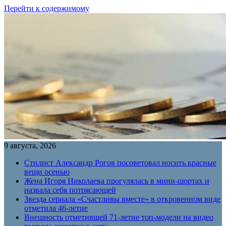
Перейти к содержимому
9 августа, 2026
Стилист Александр Рогов посоветовал носить красные
вещи осенью
Жена Игоря Николаева прогулялась в мини-шортах и
назвала себя потрясающей
Звезда сериала «Счастливы вместе» в откровенном виде
отметила 46-летие
Внешность отметившей 71-летие топ-модели на видео