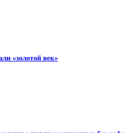
али «золотой век»