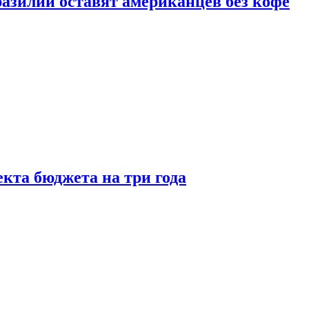
зилии оставят американцев без кофе
кта бюджета на три года