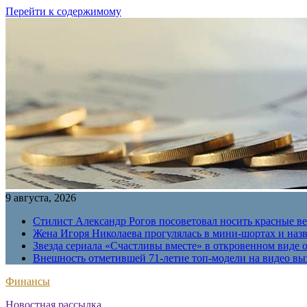
Перейти к содержимому
9 августа, 2026
Стилист Александр Рогов посоветовал носить красные в
Жена Игоря Николаева прогулялась в мини-шортах и наз
Звезда сериала «Счастливы вместе» в откровенном виде 
Внешность отметившей 71-летие топ-модели на видео вы
Финансы
Новостная рассылка