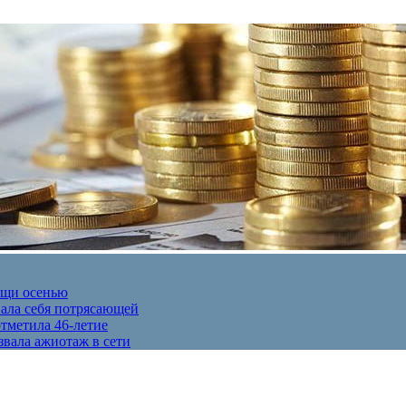
ещи осенью
вала себя потрясающей
отметила 46-летие
звала ажиотаж в сети