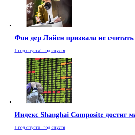
Фон дер Ляйен призвала не считат
1 год спустя
1 год спустя
Индекс Shanghai Composite достиг м
1 год спустя
1 год спустя