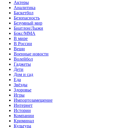
Актеры
Аналитика
Баскетбол
Безопасность
Безумный мир
Биатлон/Лыжи
Бокс/MMA
В мире
В России
Вещи
Военные новости
Волейбол
Гаджеты
Дети
Дом и сад
Еда
Звёзды
Здоровье
Игры
Импортозамещение
Интернет
Истории
Компании
Криминал
Культура