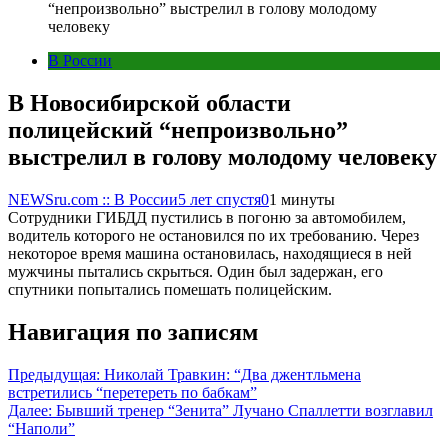
“непроизвольно” выстрелил в голову молодому
человеку
В России
В Новосибирской области
полицейский “непроизвольно”
выстрелил в голову молодому человеку
NEWSru.com :: В России
5 лет спустя
0
1 минуты
Сотрудники ГИБДД пустились в погоню за автомобилем,
водитель которого не остановился по их требованию. Через
некоторое время машина остановилась, находящиеся в ней
мужчины пытались скрыться. Один был задержан, его
спутники попытались помешать полицейским.
Навигация по записям
Предыдущая:
Николай Травкин: “Два джентльмена
встретились “перетереть по бабкам”
Далее:
Бывший тренер “Зенита” Лучано Спаллетти возглавил
“Наполи”