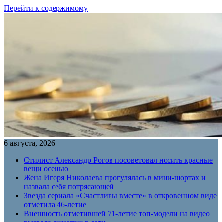
Перейти к содержимому
6 августа, 2026
Стилист Александр Рогов посоветовал носить красные
вещи осенью
Жена Игоря Николаева прогулялась в мини-шортах и
назвала себя потрясающей
Звезда сериала «Счастливы вместе» в откровенном виде
отметила 46-летие
Внешность отметившей 71-летие топ-модели на видео