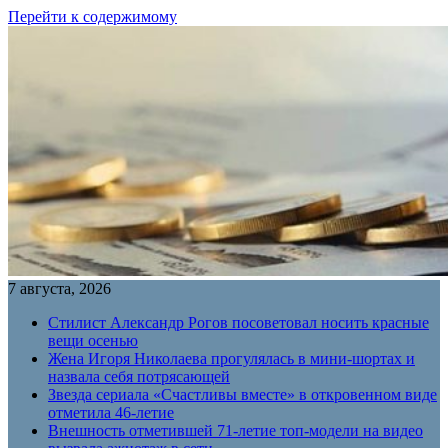
Перейти к содержимому
7 августа, 2026
Стилист Александр Рогов посоветовал носить красные
вещи осенью
Жена Игоря Николаева прогулялась в мини-шортах и
назвала себя потрясающей
Звезда сериала «Счастливы вместе» в откровенном виде
отметила 46-летие
Внешность отметившей 71-летие топ-модели на видео