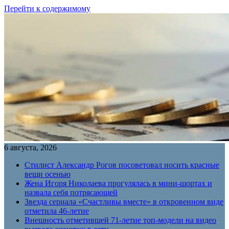
Перейти к содержимому
6 августа, 2026
Стилист Александр Рогов посоветовал носить красные
вещи осенью
Жена Игоря Николаева прогулялась в мини-шортах и
назвала себя потрясающей
Звезда сериала «Счастливы вместе» в откровенном виде
отметила 46-летие
Внешность отметившей 71-летие топ-модели на видео