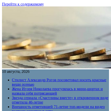
Перейти к содержимому
10 августа, 2026
Стилист Александр Рогов посоветовал носить красные
вещи осенью
Жена Игоря Николаева прогулялась в мини-шортах и
назвала себя потрясающей
Звезда сериала «Счастливы вместе» в откровенном виде
отметила 46-летие
Внешность отметившей 71-летие топ-модели на видео