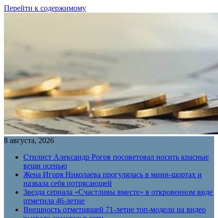
Перейти к содержимому
8 августа, 2026
Стилист Александр Рогов посоветовал носить красные
вещи осенью
Жена Игоря Николаева прогулялась в мини-шортах и
назвала себя потрясающей
Звезда сериала «Счастливы вместе» в откровенном виде
отметила 46-летие
Внешность отметившей 71-летие топ-модели на видео