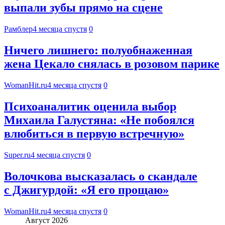
выпали зубы прямо на сцене
Рамблер
4 месяца спустя
0
Ничего лишнего: полуобнаженная
жена Цекало снялась в розовом парике
WomanHit.ru
4 месяца спустя
0
Психоаналитик оценила выбор
Михаила Галустяна: «Не побоялся
влюбиться в первую встречную»
Super.ru
4 месяца спустя
0
Волочкова высказалась о скандале
с Джигурдой: «Я его прощаю»
WomanHit.ru
4 месяца спустя
0
Август 2026