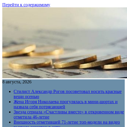
Перейти к содержимому
8 августа, 2026
Стилист Александр Рогов посоветовал носить красные
вещи осенью
Жена Игоря Николаева прогулялась в мини-шортах и
назвала себя потрясающей
Звезда сериала «Счастливы вместе» в откровенном виде
отметила 46-летие
Внешность отметившей 71-летие топ-модели на видео