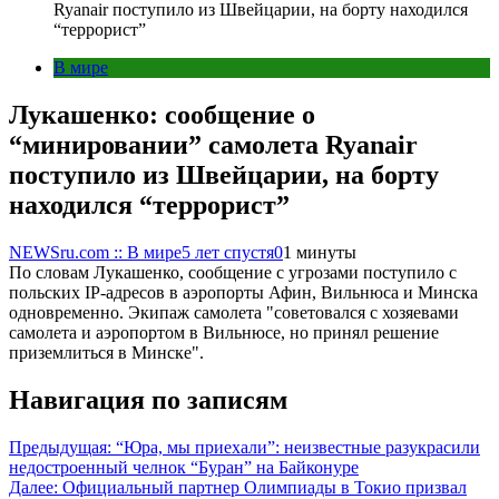
Ryanair поступило из Швейцарии, на борту находился
“террорист”
В мире
Лукашенко: сообщение о
“минировании” самолета Ryanair
поступило из Швейцарии, на борту
находился “террорист”
NEWSru.com :: В мире
5 лет спустя
0
1 минуты
По словам Лукашенко, сообщение с угрозами поступило с
польских IP-адресов в аэропорты Афин, Вильнюса и Минска
одновременно. Экипаж самолета "советовался с хозяевами
самолета и аэропортом в Вильнюсе, но принял решение
приземлиться в Минске".
Навигация по записям
Предыдущая:
“Юра, мы приехали”: неизвестные разукрасили
недостроенный челнок “Буран” на Байконуре
Далее:
Официальный партнер Олимпиады в Токио призвал