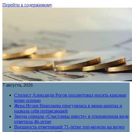
Перейти к содержимому
7 августа, 2026
Стилист Александр Рогов посоветовал носить красные
вещи осенью
Жена Игоря Николаева прогулялась в мини-шортах и
назвала себя потрясающей
Звезда сериала «Счастливы вместе» в откровенном виде
отметила 46-летие
Внешность отметившей 71-летие топ-модели на видео