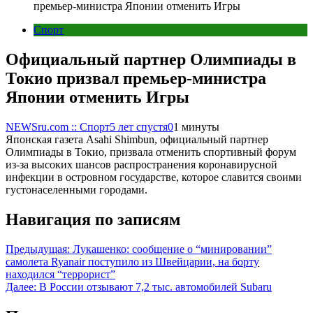
премьер-министра Японии отменить Игры
Спорт
Официальный партнер Олимпиады в
Токио призвал премьер-министра
Японии отменить Игры
NEWSru.com :: Спорт
5 лет спустя
0
1 минуты
Японская газета Asahi Shimbun, официальный партнер
Олимпиады в Токио, призвала отменить спортивный форум
из-за высоких шансов распространения коронавирусной
инфекции в островном государстве, которое славится своими
густонаселенными городами.
Навигация по записям
Предыдущая:
Лукашенко: сообщение о “минировании”
самолета Ryanair поступило из Швейцарии, на борту
находился “террорист”
Далее:
В России отзывают 7,2 тыс. автомобилей Subaru