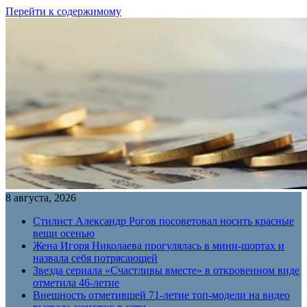
Перейти к содержимому
8 августа, 2026
Стилист Александр Рогов посоветовал носить красные
вещи осенью
Жена Игоря Николаева прогулялась в мини-шортах и
назвала себя потрясающей
Звезда сериала «Счастливы вместе» в откровенном виде
отметила 46-летие
Внешность отметившей 71-летие топ-модели на видео