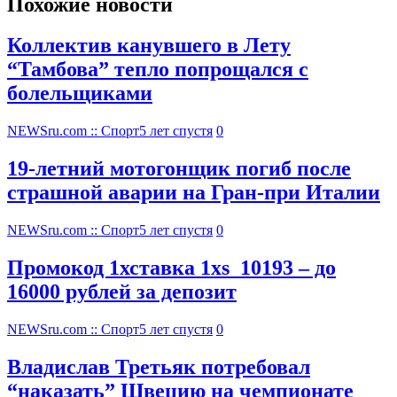
Похожие новости
Коллектив канувшего в Лету
“Тамбова” тепло попрощался с
болельщиками
NEWSru.com :: Спорт
5 лет спустя
0
19-летний мотогонщик погиб после
страшной аварии на Гран-при Италии
NEWSru.com :: Спорт
5 лет спустя
0
Промокод 1хставка 1xs_10193 – до
16000 рублей за депозит
NEWSru.com :: Спорт
5 лет спустя
0
Владислав Третьяк потребовал
“наказать” Швецию на чемпионате