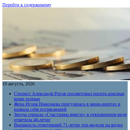
Перейти к содержимому
10 августа, 2026
Стилист Александр Рогов посоветовал носить красные
вещи осенью
Жена Игоря Николаева прогулялась в мини-шортах и
назвала себя потрясающей
Звезда сериала «Счастливы вместе» в откровенном виде
отметила 46-летие
Внешность отметившей 71-летие топ-модели на видео