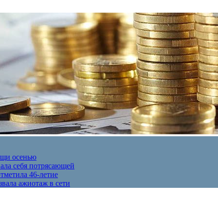
ещи осенью
вала себя потрясающей
отметила 46-летие
звала ажиотаж в сети