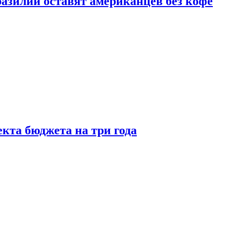
зилии оставят американцев без кофе
кта бюджета на три года