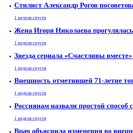
Стилист Александр Рогов посоветов
1 неделя спустя
Жена Игоря Николаева прогулялась
1 неделя спустя
Звезда сериала «Счастливы вместе»
1 неделя спустя
Внешность отметившей 71-летие топ
1 неделя спустя
Россиянам назвали простой способ с
1 неделя спустя
Врач объяснила изменения во внешн