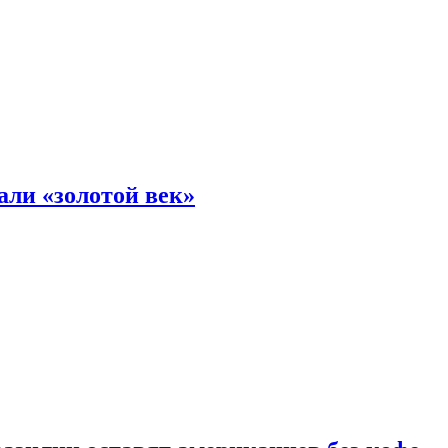
али «золотой век»