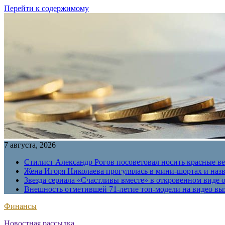
Перейти к содержимому
7 августа, 2026
Стилист Александр Рогов посоветовал носить красные в
Жена Игоря Николаева прогулялась в мини-шортах и наз
Звезда сериала «Счастливы вместе» в откровенном виде 
Внешность отметившей 71-летие топ-модели на видео вы
Финансы
Новостная рассылка