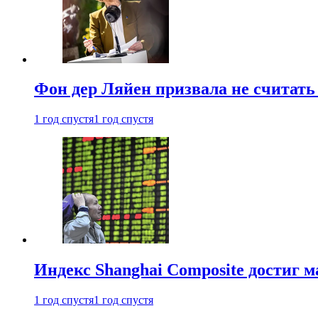
Фон дер Ляйен призвала не считат
1 год спустя
1 год спустя
Индекс Shanghai Composite достиг м
1 год спустя
1 год спустя