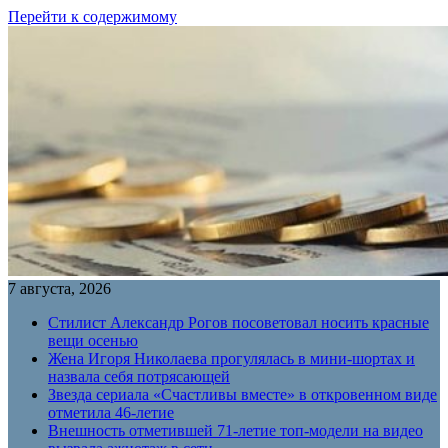
Перейти к содержимому
7 августа, 2026
Стилист Александр Рогов посоветовал носить красные
вещи осенью
Жена Игоря Николаева прогулялась в мини-шортах и
назвала себя потрясающей
Звезда сериала «Счастливы вместе» в откровенном виде
отметила 46-летие
Внешность отметившей 71-летие топ-модели на видео