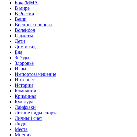
Бокс/MMA
В мире
В России
Вещи
Военные новости
Волейбол
Гаджеты
Дети
Дом и сад
Еда
Звёзды
Здоровье
Игры
Импортозамещение
Интернет
Истории
Компании
Криминал
Культура
Лайфхаки
Летние виды спорта
Личный счет
Люди
Места
Мнения