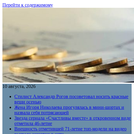
Перейти к содержимому
10 августа, 2026
Стилист Александр Рогов посоветовал носить красные
вещи осенью
Жена Игоря Николаева прогулялась в мини-шортах и
назвала себя потрясающей
Звезда сериала «Счастливы вместе» в откровенном виде
отметила 46-летие
Внешность отметившей 71-летие топ-модели на видео