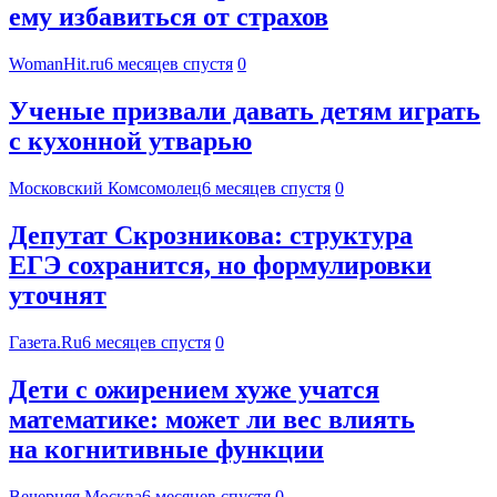
ему избавиться от страхов
WomanHit.ru
6 месяцев спустя
0
Ученые призвали давать детям играть
с кухонной утварью
Московский Комсомолец
6 месяцев спустя
0
Депутат Скрозникова: структура
ЕГЭ сохранится, но формулировки
уточнят
Газета.Ru
6 месяцев спустя
0
Дети с ожирением хуже учатся
математике: может ли вес влиять
на когнитивные функции
Вечерняя Москва
6 месяцев спустя
0