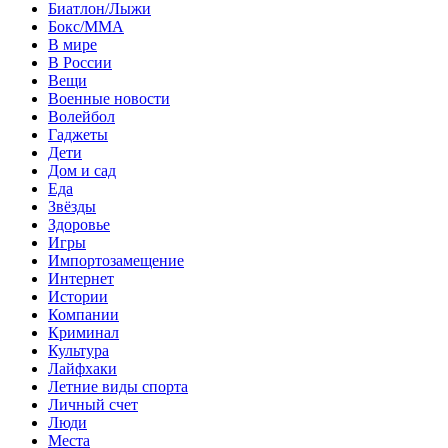
Биатлон/Лыжи
Бокс/MMA
В мире
В России
Вещи
Военные новости
Волейбол
Гаджеты
Дети
Дом и сад
Еда
Звёзды
Здоровье
Игры
Импортозамещение
Интернет
Истории
Компании
Криминал
Культура
Лайфхаки
Летние виды спорта
Личный счет
Люди
Места