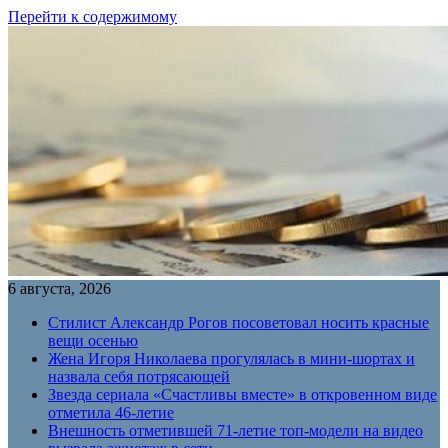
Перейти к содержимому
6 августа, 2026
Стилист Александр Рогов посоветовал носить красные
вещи осенью
Жена Игоря Николаева прогулялась в мини-шортах и
назвала себя потрясающей
Звезда сериала «Счастливы вместе» в откровенном виде
отметила 46-летие
Внешность отметившей 71-летие топ-модели на видео