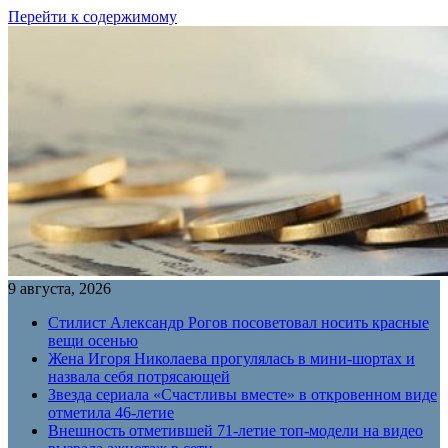
Перейти к содержимому
9 августа, 2026
Стилист Александр Рогов посоветовал носить красные
вещи осенью
Жена Игоря Николаева прогулялась в мини-шортах и
назвала себя потрясающей
Звезда сериала «Счастливы вместе» в откровенном виде
отметила 46-летие
Внешность отметившей 71-летие топ-модели на видео