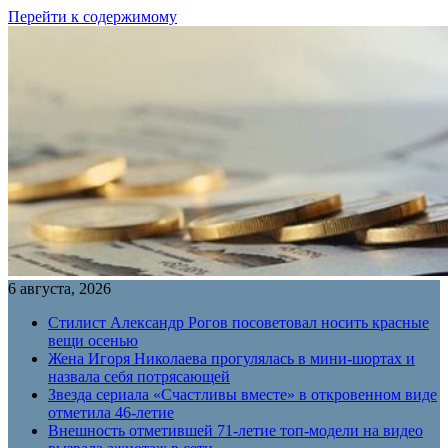
Перейти к содержимому
6 августа, 2026
Стилист Александр Рогов посоветовал носить красные
вещи осенью
Жена Игоря Николаева прогулялась в мини-шортах и
назвала себя потрясающей
Звезда сериала «Счастливы вместе» в откровенном виде
отметила 46-летие
Внешность отметившей 71-летие топ-модели на видео