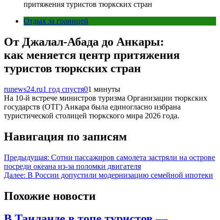
притяжения туристов тюркских стран
Отдых за границей
От Джалал-Абада до Анкары:
как меняется центр притяжения
туристов тюркских стран
runews24.ru
1 год спустя
0
1 минуты
На 10-й встрече министров туризма Организации тюркских
государств (ОТГ) Анкара была единогласно избрана
туристической столицей тюркского мира 2026 года.
Навигация по записям
Предыдущая:
Сотни пассажиров самолета застряли на острове
посреди океана из-за поломки двигателя
Далее:
В России допустили модернизацию семейной ипотеки
Похожие новости
В Таиланде в топе туристов —