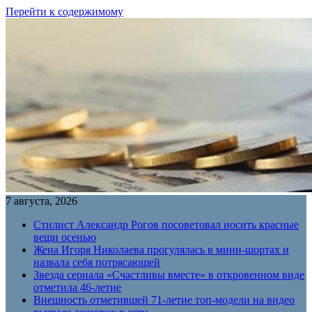
Перейти к содержимому
7 августа, 2026
Стилист Александр Рогов посоветовал носить красные
вещи осенью
Жена Игоря Николаева прогулялась в мини-шортах и
назвала себя потрясающей
Звезда сериала «Счастливы вместе» в откровенном виде
отметила 46-летие
Внешность отметившей 71-летие топ-модели на видео