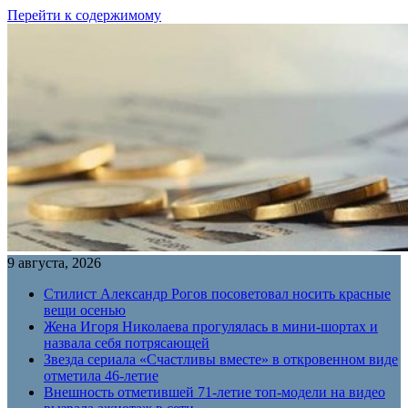
Перейти к содержимому
9 августа, 2026
Стилист Александр Рогов посоветовал носить красные
вещи осенью
Жена Игоря Николаева прогулялась в мини-шортах и
назвала себя потрясающей
Звезда сериала «Счастливы вместе» в откровенном виде
отметила 46-летие
Внешность отметившей 71-летие топ-модели на видео