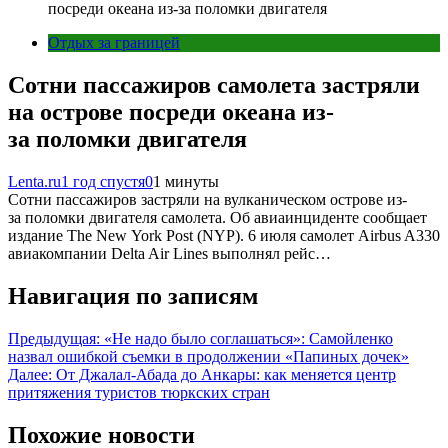
посреди океана из-за поломки двигателя
Отдых за границей
Сотни пассажиров самолета застряли
на острове посреди океана из-
за поломки двигателя
Lenta.ru
1 год спустя
0
1 минуты
Сотни пассажиров застряли на вулканическом острове из-
за поломки двигателя самолета. Об авиаинциденте сообщает
издание The New York Post (NYP). 6 июля самолет Airbus A330
авиакомпании Delta Air Lines выполнял рейс…
Навигация по записям
Предыдущая:
«Не надо было соглашаться»: Самойленко
назвал ошибкой съемки в продолжении «Папиных дочек»
Далее:
От Джалал-Абада до Анкары: как меняется центр
притяжения туристов тюркских стран
Похожие новости