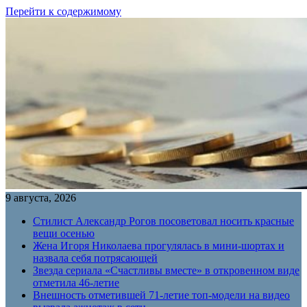
Перейти к содержимому
9 августа, 2026
Стилист Александр Рогов посоветовал носить красные
вещи осенью
Жена Игоря Николаева прогулялась в мини-шортах и
назвала себя потрясающей
Звезда сериала «Счастливы вместе» в откровенном виде
отметила 46-летие
Внешность отметившей 71-летие топ-модели на видео