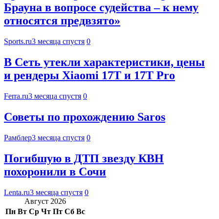
Брауна в вопросе судейства – к нему
относятся предвзято»
Sports.ru
3 месяца спустя
0
В Сеть утекли характеристики, цены
и рендеры Xiaomi 17T и 17T Pro
Ferra.ru
3 месяца спустя
0
Советы по прохождению Saros
Рамблер
3 месяца спустя
0
Погибшую в ДТП звезду КВН
похоронили в Сочи
Lenta.ru
3 месяца спустя
0
Август 2026
Пн
Вт
Ср
Чт
Пт
Сб
Вс