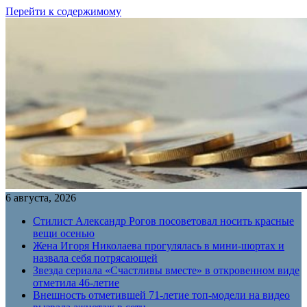
Перейти к содержимому
6 августа, 2026
Стилист Александр Рогов посоветовал носить красные
вещи осенью
Жена Игоря Николаева прогулялась в мини-шортах и
назвала себя потрясающей
Звезда сериала «Счастливы вместе» в откровенном виде
отметила 46-летие
Внешность отметившей 71-летие топ-модели на видео