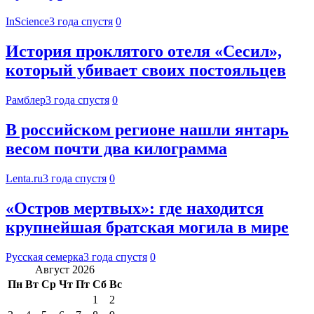
InScience
3 года спустя
0
История проклятого отеля «Сесил»,
который убивает своих постояльцев
Рамблер
3 года спустя
0
В российском регионе нашли янтарь
весом почти два килограмма
Lenta.ru
3 года спустя
0
«Остров мертвых»: где находится
крупнейшая братская могила в мире
Русская семерка
3 года спустя
0
Август 2026
Пн
Вт
Ср
Чт
Пт
Сб
Вс
1
2