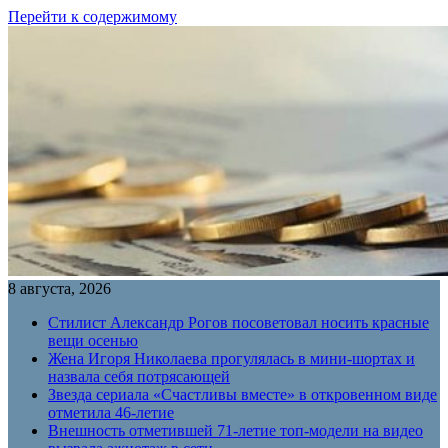
Перейти к содержимому
8 августа, 2026
Стилист Александр Рогов посоветовал носить красные
вещи осенью
Жена Игоря Николаева прогулялась в мини-шортах и
назвала себя потрясающей
Звезда сериала «Счастливы вместе» в откровенном виде
отметила 46-летие
Внешность отметившей 71-летие топ-модели на видео