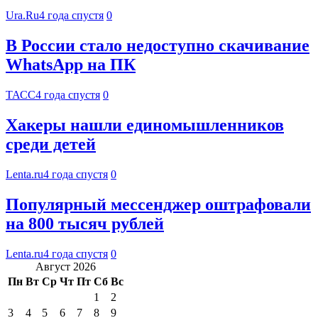
Ura.Ru
4 года спустя
0
В России стало недоступно скачивание
WhatsApp на ПК
ТАСС
4 года спустя
0
Хакеры нашли единомышленников
среди детей
Lenta.ru
4 года спустя
0
Популярный мессенджер оштрафовали
на 800 тысяч рублей
Lenta.ru
4 года спустя
0
Август 2026
Пн
Вт
Ср
Чт
Пт
Сб
Вс
1
2
3
4
5
6
7
8
9