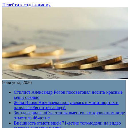
Перейти к содержимому
9 августа, 2026
Стилист Александр Рогов посоветовал носить красные
вещи осенью
Жена Игоря Николаева прогулялась в мини-шортах и
назвала себя потрясающей
Звезда сериала «Счастливы вместе» в откровенном виде
отметила 46-летие
Внешность отметившей 71-летие топ-модели на видео