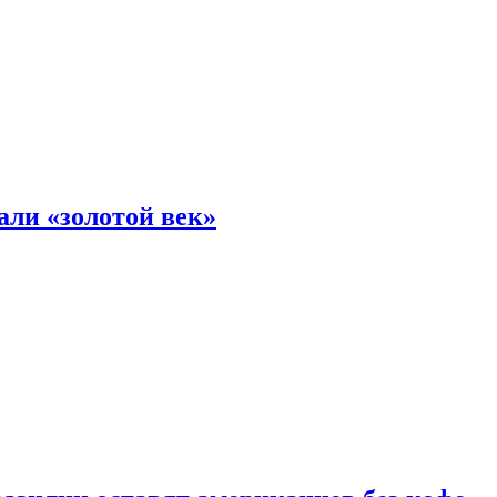
али «золотой век»