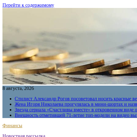
Перейти к содержимому
8 августа, 2026
Стилист Александр Рогов посоветовал носить красные в
Жена Игоря Николаева прогулялась в мини-шортах и наз
Звезда сериала «Счастливы вместе» в откровенном виде 
Внешность отметившей 71-летие топ-модели на видео вы
Финансы
Новостная рассылка