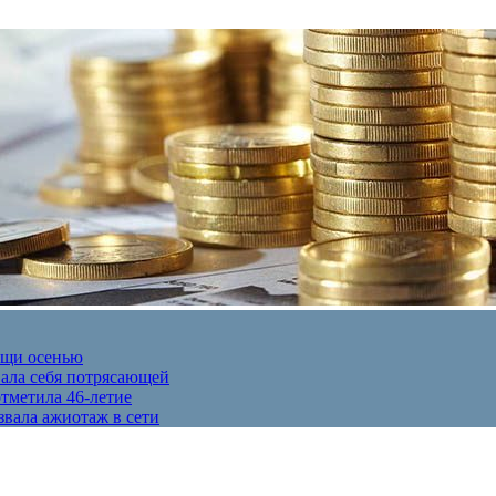
ещи осенью
вала себя потрясающей
отметила 46-летие
звала ажиотаж в сети