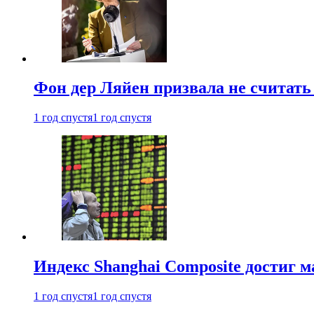
Фон дер Ляйен призвала не считат
1 год спустя
1 год спустя
Индекс Shanghai Composite достиг м
1 год спустя
1 год спустя