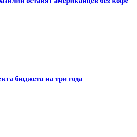
зилии оставят американцев без кофе
кта бюджета на три года