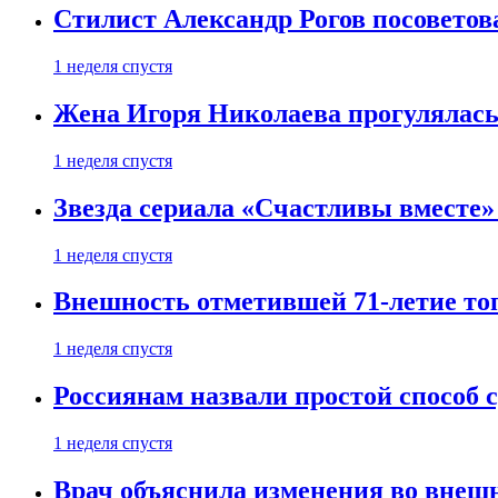
Стилист Александр Рогов посоветов
1 неделя спустя
Жена Игоря Николаева прогулялась
1 неделя спустя
Звезда сериала «Счастливы вместе»
1 неделя спустя
Внешность отметившей 71-летие топ
1 неделя спустя
Россиянам назвали простой способ с
1 неделя спустя
Врач объяснила изменения во внешн