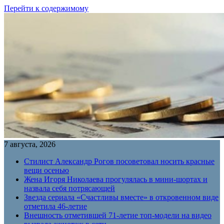
Перейти к содержимому
7 августа, 2026
Стилист Александр Рогов посоветовал носить красные
вещи осенью
Жена Игоря Николаева прогулялась в мини-шортах и
назвала себя потрясающей
Звезда сериала «Счастливы вместе» в откровенном виде
отметила 46-летие
Внешность отметившей 71-летие топ-модели на видео