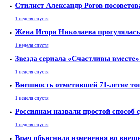
Стилист Александр Рогов посоветов
1 неделя спустя
Жена Игоря Николаева прогулялась
1 неделя спустя
Звезда сериала «Счастливы вместе»
1 неделя спустя
Внешность отметившей 71-летие топ
1 неделя спустя
Россиянам назвали простой способ с
1 неделя спустя
Врач объяснила изменения во внешн