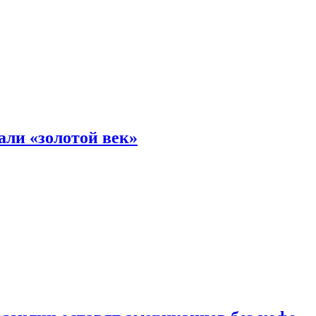
али «золотой век»