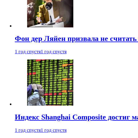
Фон дер Ляйен призвала не считат
1 год спустя
1 год спустя
Индекс Shanghai Composite достиг м
1 год спустя
1 год спустя