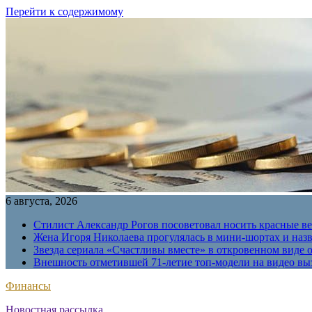
Перейти к содержимому
6 августа, 2026
Стилист Александр Рогов посоветовал носить красные в
Жена Игоря Николаева прогулялась в мини-шортах и наз
Звезда сериала «Счастливы вместе» в откровенном виде 
Внешность отметившей 71-летие топ-модели на видео вы
Финансы
Новостная рассылка