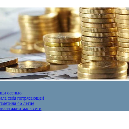
ещи осенью
вала себя потрясающей
отметила 46-летие
звала ажиотаж в сети