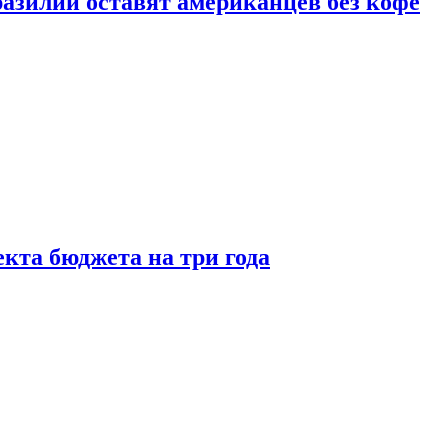
зилии оставят американцев без кофе
кта бюджета на три года