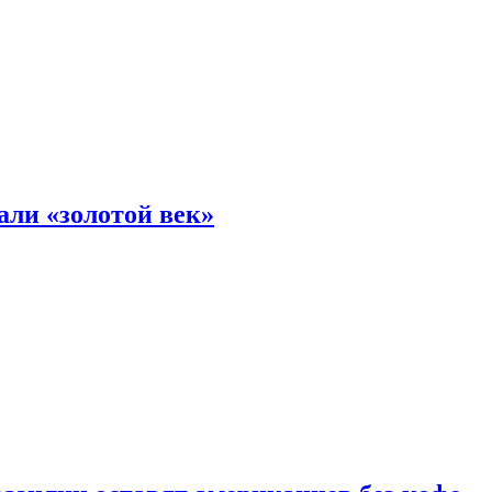
али «золотой век»