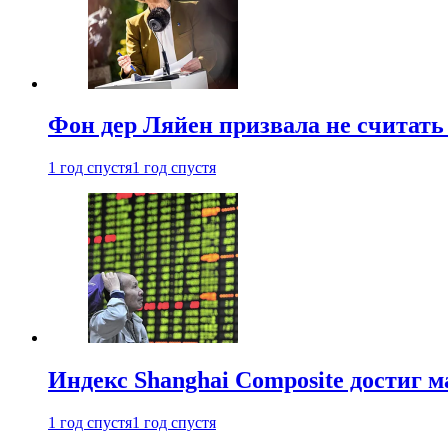
Фон дер Ляйен призвала не считат
1 год спустя
1 год спустя
Индекс Shanghai Composite достиг м
1 год спустя
1 год спустя