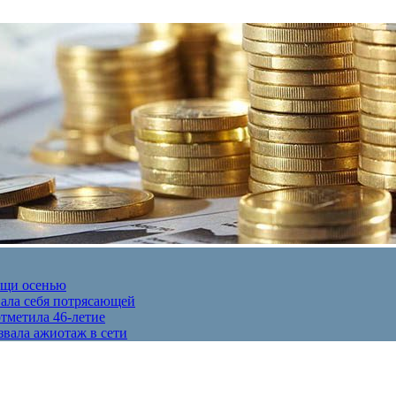
ещи осенью
вала себя потрясающей
отметила 46-летие
звала ажиотаж в сети