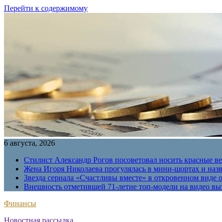
Перейти к содержимому
6 августа, 2026
Стилист Александр Рогов посоветовал носить красные в
Жена Игоря Николаева прогулялась в мини-шортах и наз
Звезда сериала «Счастливы вместе» в откровенном виде 
Внешность отметившей 71-летие топ-модели на видео вы
Финансы
Новостная рассылка