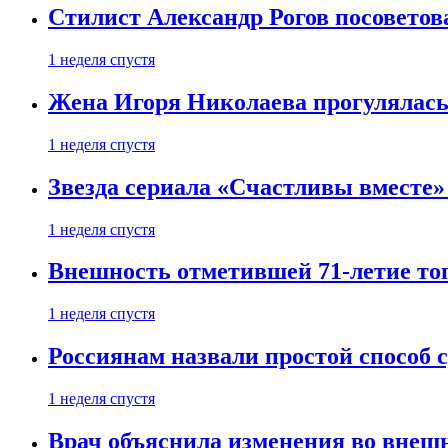
Стилист Александр Рогов посоветов
1 неделя спустя
Жена Игоря Николаева прогулялась
1 неделя спустя
Звезда сериала «Счастливы вместе»
1 неделя спустя
Внешность отметившей 71-летие топ
1 неделя спустя
Россиянам назвали простой способ с
1 неделя спустя
Врач объяснила изменения во внешн