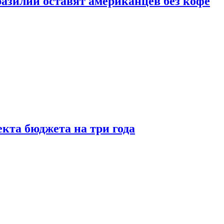
зилии оставят американцев без кофе
кта бюджета на три года