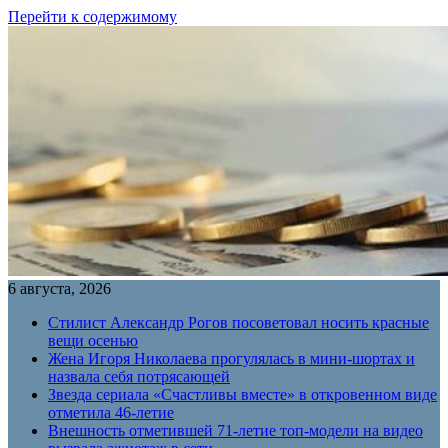
Перейти к содержимому
6 августа, 2026
Стилист Александр Рогов посоветовал носить красные
вещи осенью
Жена Игоря Николаева прогулялась в мини-шортах и
назвала себя потрясающей
Звезда сериала «Счастливы вместе» в откровенном виде
отметила 46-летие
Внешность отметившей 71-летие топ-модели на видео