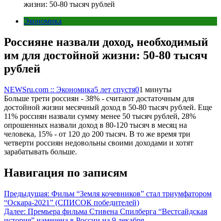
жизни: 50-80 тысяч рублей
Экономика
Россияне назвали доход, необходимый
им для достойной жизни: 50-80 тысяч
рублей
NEWSru.com :: Экономика
5 лет спустя
0
1 минуты
Больше трети россиян - 38% - считают достаточным для
достойной жизни месячный доход в 50-80 тысяч рублей. Еще
11% россиян назвали сумму менее 50 тысяч рублей, 28%
опрошенных назвали доход в 80-120 тысяч в месяц на
человека, 15% - от 120 до 200 тысяч. В то же время три
четверти россиян недовольны своими доходами и хотят
зарабатывать больше.
Навигация по записям
Предыдущая:
Фильм “Земля кочевников” стал триумфатором
“Оскара-2021” (СПИСОК победителей)
Далее:
Премьера фильма Стивена Спилберга “‎Вестсайдская
история” намечена в России на 9 декабря