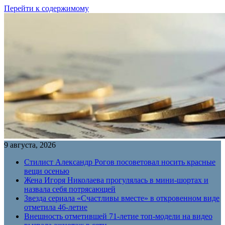
Перейти к содержимому
9 августа, 2026
Стилист Александр Рогов посоветовал носить красные
вещи осенью
Жена Игоря Николаева прогулялась в мини-шортах и
назвала себя потрясающей
Звезда сериала «Счастливы вместе» в откровенном виде
отметила 46-летие
Внешность отметившей 71-летие топ-модели на видео