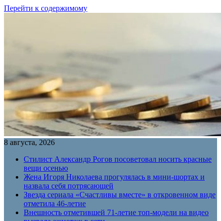
Перейти к содержимому
8 августа, 2026
Стилист Александр Рогов посоветовал носить красные
вещи осенью
Жена Игоря Николаева прогулялась в мини-шортах и
назвала себя потрясающей
Звезда сериала «Счастливы вместе» в откровенном виде
отметила 46-летие
Внешность отметившей 71-летие топ-модели на видео