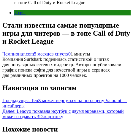
в топе Call of Duty и Rocket League
Игры
Стали известны самые популярные
игры для читеров — в топе Call of Duty
и Rocket League
Чемпионат.com
5 месяцев спустя
0
1 минуты
Компания Surfshark поделилась статистикой о читах
для популярных сетевых видеоигр. Авторы опубликовали
график поиска софта для нечестной игры в сервисах
для различных проектов на 1000 человек.
Навигация по записям
Предыдущая:
TenZ может вернуться на про-сцену Valorant —
инсайдеры
Далее:
Lenovo показала ноутбук с двумя экранами, который
может создавать 3D-картинку
Похожие новости