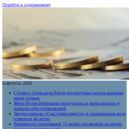
Перейти к содержимому
6 августа, 2026
Стилист Александр Рогов посоветовал носить красные
вещи осенью
Жена Игоря Николаева прогулялась в мини-шортах и
назвала себя потрясающей
Звезда сериала «Счастливы вместе» в откровенном виде
отметила 46-летие
Внешность отметившей 71-летие топ-модели на видео