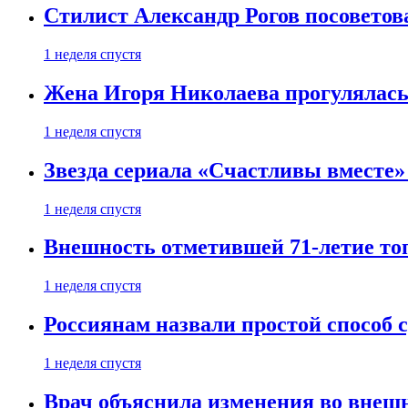
Стилист Александр Рогов посоветов
1 неделя спустя
Жена Игоря Николаева прогулялась
1 неделя спустя
Звезда сериала «Счастливы вместе»
1 неделя спустя
Внешность отметившей 71-летие топ
1 неделя спустя
Россиянам назвали простой способ с
1 неделя спустя
Врач объяснила изменения во внешн