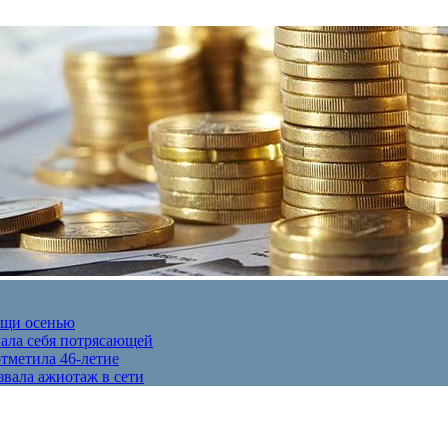
ещи осенью
вала себя потрясающей
отметила 46-летие
звала ажиотаж в сети