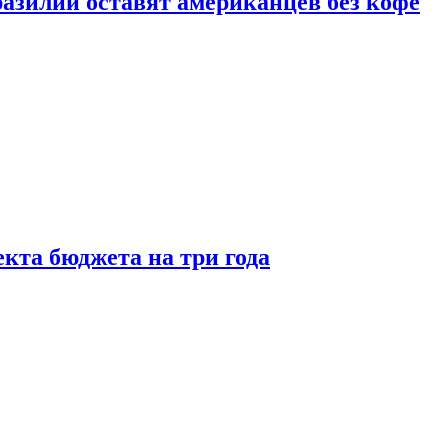
зилии оставят американцев без кофе
кта бюджета на три года