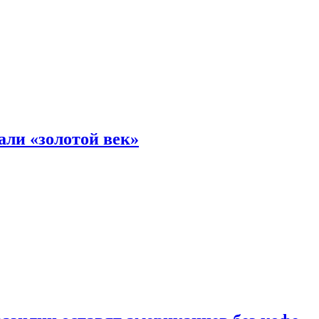
али «золотой век»