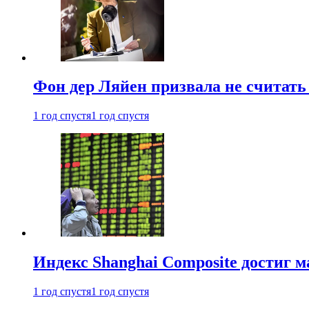
Фон дер Ляйен призвала не считат
1 год спустя
1 год спустя
Индекс Shanghai Composite достиг м
1 год спустя
1 год спустя