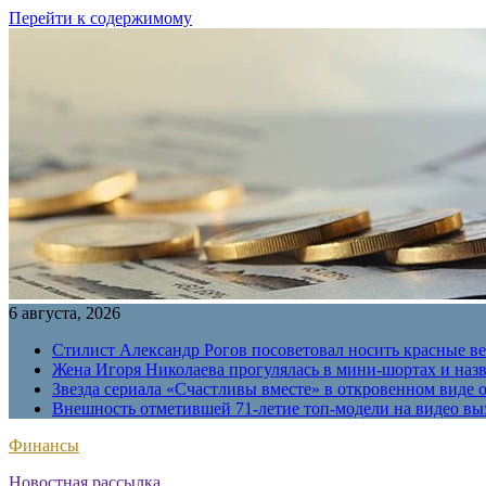
Перейти к содержимому
6 августа, 2026
Стилист Александр Рогов посоветовал носить красные в
Жена Игоря Николаева прогулялась в мини-шортах и наз
Звезда сериала «Счастливы вместе» в откровенном виде 
Внешность отметившей 71-летие топ-модели на видео вы
Финансы
Новостная рассылка