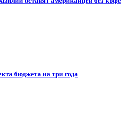
зилии оставят американцев без кофе
кта бюджета на три года