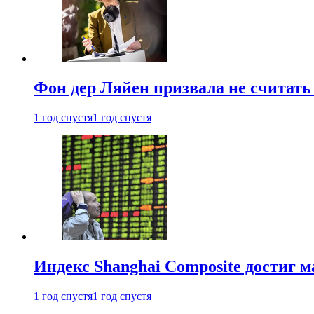
Фон дер Ляйен призвала не считат
1 год спустя
1 год спустя
Индекс Shanghai Composite достиг м
1 год спустя
1 год спустя