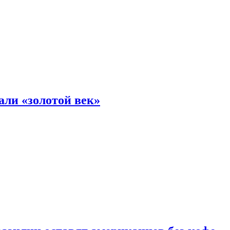
али «золотой век»