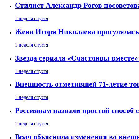
Стилист Александр Рогов посоветов
1 неделя спустя
Жена Игоря Николаева прогулялась
1 неделя спустя
Звезда сериала «Счастливы вместе»
1 неделя спустя
Внешность отметившей 71-летие топ
1 неделя спустя
Россиянам назвали простой способ с
1 неделя спустя
Врач объяснила изменения во внешн