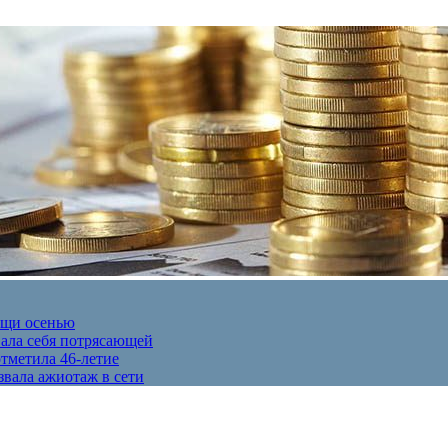
ещи осенью
вала себя потрясающей
отметила 46-летие
звала ажиотаж в сети