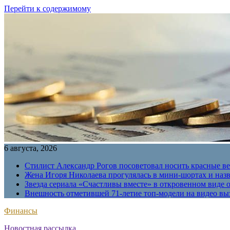
Перейти к содержимому
6 августа, 2026
Стилист Александр Рогов посоветовал носить красные в
Жена Игоря Николаева прогулялась в мини-шортах и наз
Звезда сериала «Счастливы вместе» в откровенном виде 
Внешность отметившей 71-летие топ-модели на видео вы
Финансы
Новостная рассылка