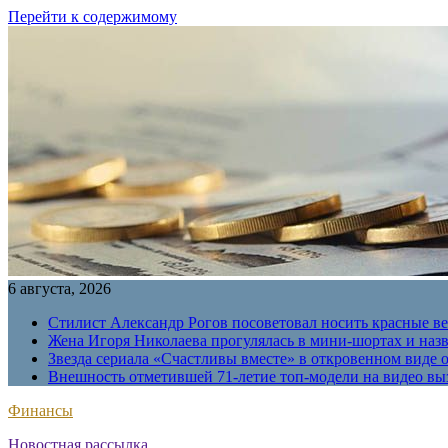
Перейти к содержимому
6 августа, 2026
Стилист Александр Рогов посоветовал носить красные в
Жена Игоря Николаева прогулялась в мини-шортах и наз
Звезда сериала «Счастливы вместе» в откровенном виде 
Внешность отметившей 71-летие топ-модели на видео вы
Финансы
Новостная рассылка