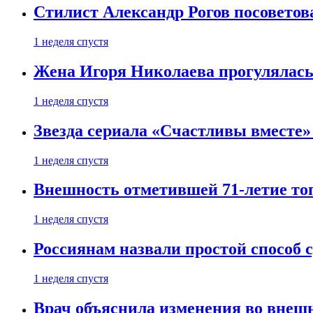
Стилист Александр Рогов посоветов
1 неделя спустя
Жена Игоря Николаева прогулялась
1 неделя спустя
Звезда сериала «Счастливы вместе»
1 неделя спустя
Внешность отметившей 71-летие топ
1 неделя спустя
Россиянам назвали простой способ с
1 неделя спустя
Врач объяснила изменения во внешн