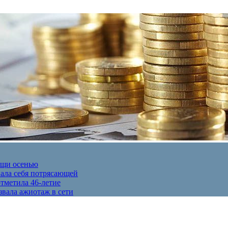
ещи осенью
вала себя потрясающей
отметила 46-летие
звала ажиотаж в сети