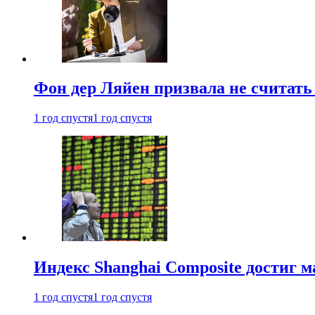
Фон дер Ляйен призвала не считат
1 год спустя
1 год спустя
Индекс Shanghai Composite достиг м
1 год спустя
1 год спустя