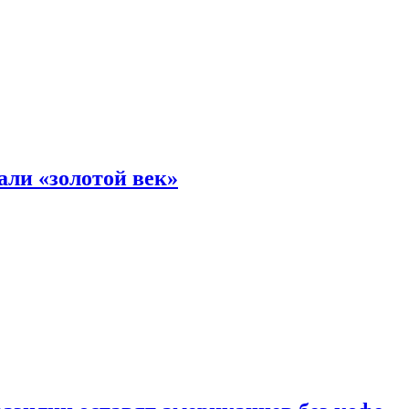
али «золотой век»