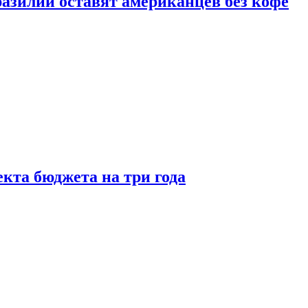
зилии оставят американцев без кофе
кта бюджета на три года