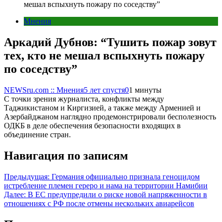
мешал вспыхнуть пожару по соседству”
Мнения
Аркадий Дубнов: “Тушить пожар зовут
тех, кто не мешал вспыхнуть пожару
по соседству”
NEWSru.com :: Мнения
5 лет спустя
0
1 минуты
С точки зрения журналиста, конфликты между
Таджикистаном и Киргизией, а также между Арменией и
Азербайджаном наглядно продемонстрировали бесполезность
ОДКБ в деле обеспечения безопасности входящих в
объединение стран.
Навигация по записям
Предыдущая:
Германия официально признала геноцидом
истребление племен гереро и нама на территории Намибии
Далее:
В ЕС предупредили о риске новой напряженности в
отношениях с РФ после отмены нескольких авиарейсов