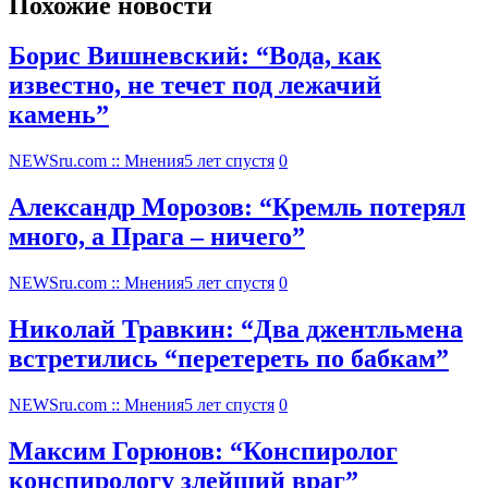
Похожие новости
Борис Вишневский: “Вода, как
известно, не течет под лежачий
камень”
NEWSru.com :: Мнения
5 лет спустя
0
Александр Морозов: “Кремль потерял
много, а Прага – ничего”
NEWSru.com :: Мнения
5 лет спустя
0
Николай Травкин: “Два джентльмена
встретились “перетереть по бабкам”
NEWSru.com :: Мнения
5 лет спустя
0
Максим Горюнов: “Конспиролог
конспирологу злейший враг”