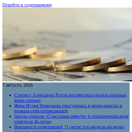
Перейти к содержимому
7 августа, 2026
Стилист Александр Рогов посоветовал носить красные
вещи осенью
Жена Игоря Николаева прогулялась в мини-шортах и
назвала себя потрясающей
Звезда сериала «Счастливы вместе» в откровенном виде
отметила 46-летие
Внешность отметившей 71-летие топ-модели на видео