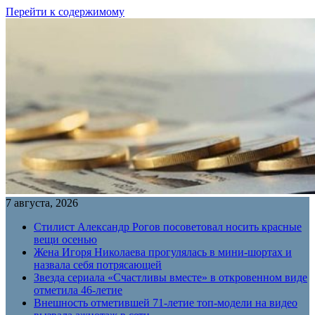
Перейти к содержимому
7 августа, 2026
Стилист Александр Рогов посоветовал носить красные
вещи осенью
Жена Игоря Николаева прогулялась в мини-шортах и
назвала себя потрясающей
Звезда сериала «Счастливы вместе» в откровенном виде
отметила 46-летие
Внешность отметившей 71-летие топ-модели на видео