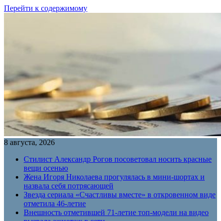
Перейти к содержимому
8 августа, 2026
Стилист Александр Рогов посоветовал носить красные
вещи осенью
Жена Игоря Николаева прогулялась в мини-шортах и
назвала себя потрясающей
Звезда сериала «Счастливы вместе» в откровенном виде
отметила 46-летие
Внешность отметившей 71-летие топ-модели на видео