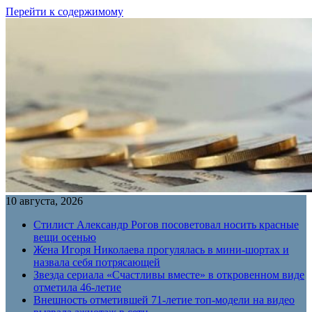
Перейти к содержимому
10 августа, 2026
Стилист Александр Рогов посоветовал носить красные
вещи осенью
Жена Игоря Николаева прогулялась в мини-шортах и
назвала себя потрясающей
Звезда сериала «Счастливы вместе» в откровенном виде
отметила 46-летие
Внешность отметившей 71-летие топ-модели на видео