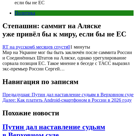
если бы не ЕС
Политика
Степашин: саммит на Аляске
уже привёл бы к миру, если бы не ЕС
RT на русском
6 месяцев спустя
0
1 минуты
Мир на Украине мог бы быть заключён после саммита России
и Соединённых Штатов на Аляске, однако урегулирование
сорвала позиция ЕС. Такое мнение в беседе с ТАСС выразил
экс-премьер России Сергей…
Навигация по записям
Предыдущая:
Путин дал наставление судьям в Верховном суде
Далее:
Как платить Android-смартфоном в России в 2026 году
Похожие новости
Путин дал наставление судьям
в Верховном суде