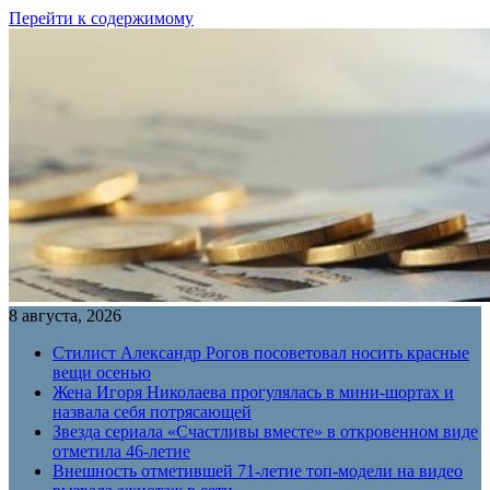
Перейти к содержимому
8 августа, 2026
Стилист Александр Рогов посоветовал носить красные
вещи осенью
Жена Игоря Николаева прогулялась в мини-шортах и
назвала себя потрясающей
Звезда сериала «Счастливы вместе» в откровенном виде
отметила 46-летие
Внешность отметившей 71-летие топ-модели на видео