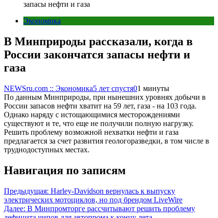
запасы нефти и газа
Экономика
В Минприроды рассказали, когда в
России закончатся запасы нефти и
газа
NEWSru.com :: Экономика
5 лет спустя
0
1 минуты
По данным Минприроды, при нынешних уровнях добычи в
России запасов нефти хватит на 59 лет, газа - на 103 года.
Однако наряду с истощающимися месторождениями
существуют и те, что еще не получили полную нагрузку.
Решить проблему возможной нехватки нефти и газа
предлагается за счет развития геологоразведки, в том числе в
труднодоступных местах.
Навигация по записям
Предыдущая:
Harley-Davidson вернулась к выпуску
электрических мотоциклов, но под брендом LiveWire
Далее:
В Минпромторге рассчитывают решить проблему
дефицита чипов для автопрома к концу лета