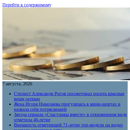
Перейти к содержимому
7 августа, 2026
Стилист Александр Рогов посоветовал носить красные
вещи осенью
Жена Игоря Николаева прогулялась в мини-шортах и
назвала себя потрясающей
Звезда сериала «Счастливы вместе» в откровенном виде
отметила 46-летие
Внешность отметившей 71-летие топ-модели на видео