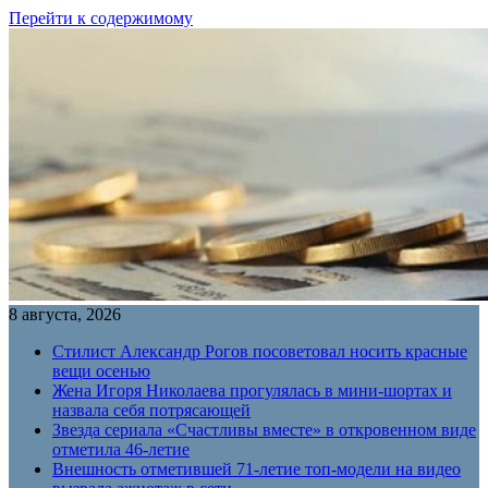
Перейти к содержимому
8 августа, 2026
Стилист Александр Рогов посоветовал носить красные
вещи осенью
Жена Игоря Николаева прогулялась в мини-шортах и
назвала себя потрясающей
Звезда сериала «Счастливы вместе» в откровенном виде
отметила 46-летие
Внешность отметившей 71-летие топ-модели на видео