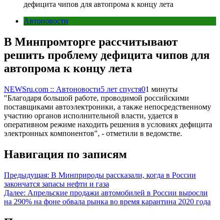
дефицита чипов для автопрома к концу лета
Автоновости
В Минпромторге рассчитывают
решить проблему дефицита чипов для
автопрома к концу лета
NEWSru.com :: Автоновости
5 лет спустя
0
1 минуты
"Благодаря большой работе, проводимой российскими
поставщиками автоэлектроники, а также непосредственному
участию органов исполнительной власти, удается в
оперативном режиме находить решения в условиях дефицита
электронных компонентов", - отметили в ведомстве.
Навигация по записям
Предыдущая:
В Минприроды рассказали, когда в России
закончатся запасы нефти и газа
Далее:
Апрельские продажи автомобилей в России выросли
на 290% на фоне обвала рынка во время карантина 2020 года