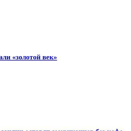
али «золотой век»