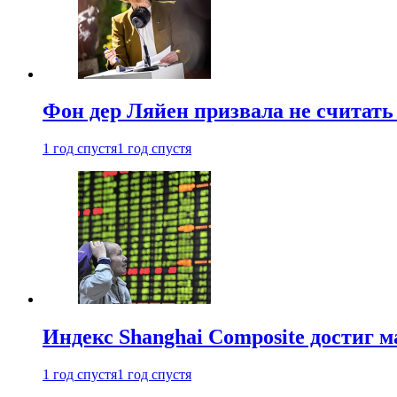
Фон дер Ляйен призвала не считат
1 год спустя
1 год спустя
Индекс Shanghai Composite достиг м
1 год спустя
1 год спустя