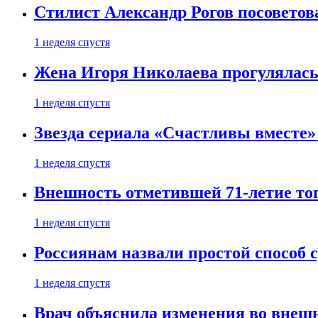
Стилист Александр Рогов посоветов
1 неделя спустя
Жена Игоря Николаева прогулялась
1 неделя спустя
Звезда сериала «Счастливы вместе»
1 неделя спустя
Внешность отметившей 71-летие топ
1 неделя спустя
Россиянам назвали простой способ с
1 неделя спустя
Врач объяснила изменения во внешн