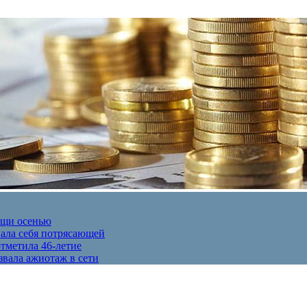
ещи осенью
вала себя потрясающей
отметила 46-летие
звала ажиотаж в сети