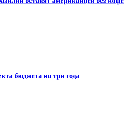
зилии оставят американцев без кофе
кта бюджета на три года