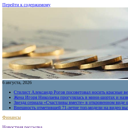
Перейти к содержимому
6 августа, 2026
Стилист Александр Рогов посоветовал носить красные в
Жена Игоря Николаева прогулялась в мини-шортах и наз
Звезда сериала «Счастливы вместе» в откровенном виде 
Внешность отметившей 71-летие топ-модели на видео вы
Финансы
Новостная рассылка