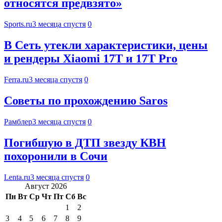
относятся предвзято»
Sports.ru
3 месяца спустя
0
В Сеть утекли характеристики, цены
и рендеры Xiaomi 17T и 17T Pro
Ferra.ru
3 месяца спустя
0
Советы по прохождению Saros
Рамблер
3 месяца спустя
0
Погибшую в ДТП звезду КВН
похоронили в Сочи
Lenta.ru
3 месяца спустя
0
Август 2026
Пн
Вт
Ср
Чт
Пт
Сб
Вс
1
2
3
4
5
6
7
8
9