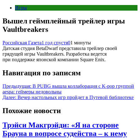
Игры
Вышел геймплейный трейлер игры
Vaultbreakers
Российская Газета
1 год спустя
0
1 минуты
Датская студия BetaDwarf представила трейлер своей
грядущей игры Vaultbreakers. Разработка ведется
при поддержке японской компании Square Enix.
Навигация по записям
Предыдущая:
В PUBG вышла коллаборация с K-pop группой
aespa: геймеры недовольны
Далее:
Вечер настольных игр пройдет в Путевой библиотеке
Похожие новости
Трэйси Макгрэйди: «Я на стороне
Брауна в вопросе судейства – к нему