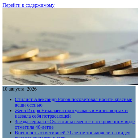
Перейти к содержимому
10 августа, 2026
Стилист Александр Рогов посоветовал носить красные
вещи осенью
Жена Игоря Николаева прогулялась в мини-шортах и
назвала себя потрясающей
Звезда сериала «Счастливы вместе» в откровенном виде
отметила 46-летие
Внешность отметившей 71-летие топ-модели на видео